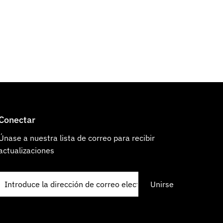
Precio, mayor a menor
Fecha: antiguo(a) a
reciente
Fecha: reciente a
antiguo(a)
Conectar
Únase a nuestra lista de correo para recibir
actualizaciones